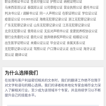
职业资格证书公证
签名印鉴公证
护照公证
纳税证明公证
马来西亚双认证
泰国双认证
公司章程公证
营业执照公证
委托书公证
判决书公证 / 调解书公证
同一人声明公证
在职证明公证
学位证公证
疫苗证公证
DS3053公证
海南无犯罪记录公证
浙江无犯罪记录公证
广东无犯罪记录公证
山东无犯罪记录公证
江苏无犯罪记录公证
北京无犯罪公证
曾用名公证
无反对声明书公证
变更抚养权协议公证
银行业务委托公证
委托公证
放弃继承权声明公证
结婚证公证
出生医学证明公证
未婚公证认证
毕业证公证
亲属关系公证
无犯罪记录公证认证
驾照公证
户口簿公证认证
出生公证
海牙认证
双认证
翻译公证
为什么选择我们
在处理与客户利益密切相关的文本时，我们的翻译工作绝不仅限于
对文字和语句的精心选择。我们的译者和本地化专家会竭尽全力深
入了解相关行业，至少成为该领域半个专家，并且持续学习以不断
提升自己的技能水平。