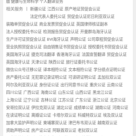
版
健康与生命科学
个人翻译业务
相关服务
|
新疆公证
江西公证
原产地证贸促会认证
法定代表人委托公证
贸促会认证尼日利亚双认证
装箱单贸促会认证
商业发票贸促会认证
英国律师核证副本
法人授权委托书公证
检测报告贸促会认证
开曼群岛海牙认证
生产许可证贸促会认证
BVI海牙认证
声明公证
公司章程贸促会认证
营业执照贸促会认证
自由销售证书贸促会认证
授权委托书贸促会认证
美国海牙认证
捷克司法翻译
香港海牙认证
法国宣誓翻译
贸促会认证
英国海牙认证
天津公证
陕西公证
旅行证委托书公证
微信公众号迁移公证
译本相符公证
文本相符公证
学分绩点证明公证
房产委托公证
无犯罪记录证明公证
可读研证明公证
孟加拉双认证
阿尔及利亚双认证
身份证公证
出行同意书公证
重庆公证
云南公证
四川公证
广西公证
海南公证
山东公证
山西公证
黑龙江公证
上海公证
辽宁公证
吉林公证
江苏公证
广东公证
浙江公证
北京公证
安哥拉双认证
伊拉克双认证
湖北公证
成绩单公证
湖南公证
河南公证
在读证明公证
离婚证公证
卡塔尔双认证
科威特双认证
埃及双认证
加拿大监护声明公证
柬埔寨双认证
津巴布韦双认证
越南双认证
资助声明公证
房产证公证
阿联酋双认证
老挝双认证