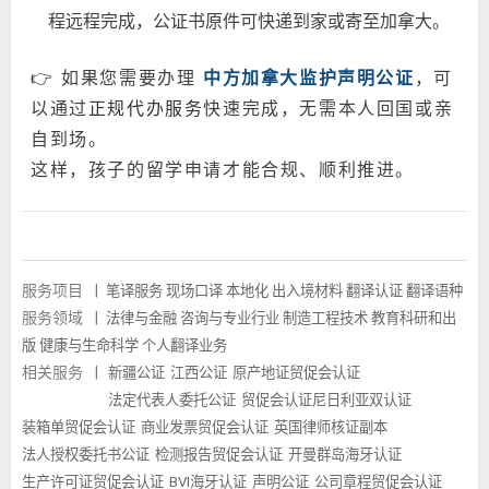
程远程完成，公证书原件可快递到家或寄至加拿大。
👉 如果您需要办理
中方加拿大监护声明公证
，可
以通过
正规代办服务
快速完成，无需本人回国或亲
自到场。
这样，孩子的留学申请才能合规、顺利推进。
服务项目
|
笔译服务
现场口译
本地化
出入境材料
翻译认证
翻译语种
服务领域
|
法律与金融
咨询与专业行业
制造工程技术
教育科研和出
版
健康与生命科学
个人翻译业务
相关服务
|
新疆公证
江西公证
原产地证贸促会认证
法定代表人委托公证
贸促会认证尼日利亚双认证
装箱单贸促会认证
商业发票贸促会认证
英国律师核证副本
法人授权委托书公证
检测报告贸促会认证
开曼群岛海牙认证
生产许可证贸促会认证
BVI海牙认证
声明公证
公司章程贸促会认证