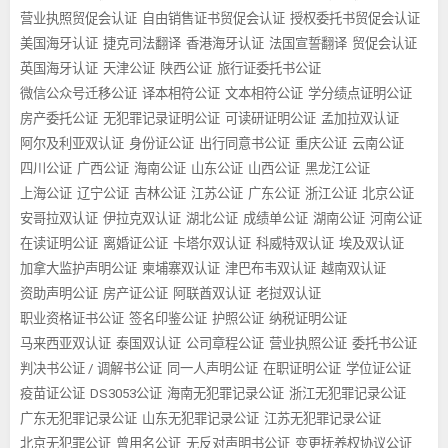
营业执照贸促会认证
自由销售证书贸促会认证
授权委托书贸促会认证
美国海牙认证
捷克司法翻译
香港海牙认证
法国宣誓翻译
贸促会认证
英国海牙认证
天津公证
陕西公证
旅行证委托书公证
微信公众号迁移公证
译本相符公证
文本相符公证
学分绩点证明公证
房产委托公证
无犯罪记录证明公证
可读研证明公证
孟加拉双认证
阿尔及利亚双认证
身份证公证
出行同意书公证
重庆公证
云南公证
四川公证
广西公证
海南公证
山东公证
山西公证
黑龙江公证
上海公证
辽宁公证
吉林公证
江苏公证
广东公证
浙江公证
北京公证
安哥拉双认证
伊拉克双认证
湖北公证
成绩单公证
湖南公证
河南公证
在读证明公证
离婚证公证
卡塔尔双认证
科威特双认证
埃及双认证
加拿大监护声明公证
柬埔寨双认证
津巴布韦双认证
越南双认证
资助声明公证
房产证公证
阿联酋双认证
老挝双认证
职业资格证书公证
签名印鉴公证
护照公证
纳税证明公证
马来西亚双认证
泰国双认证
公司章程公证
营业执照公证
委托书公证
判决书公证 / 调解书公证
同一人声明公证
在职证明公证
学位证公证
疫苗证公证
DS3053公证
海南无犯罪记录公证
浙江无犯罪记录公证
广东无犯罪记录公证
山东无犯罪记录公证
江苏无犯罪记录公证
北京无犯罪公证
曾用名公证
无反对声明书公证
变更抚养权协议公证