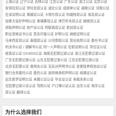
上海公证
辽宁公证
吉林公证
江苏公证
广东公证
浙江公证
北京公证
安哥拉双认证
伊拉克双认证
湖北公证
成绩单公证
湖南公证
河南公证
在读证明公证
离婚证公证
卡塔尔双认证
科威特双认证
埃及双认证
加拿大监护声明公证
柬埔寨双认证
津巴布韦双认证
越南双认证
资助声明公证
房产证公证
阿联酋双认证
老挝双认证
职业资格证书公证
签名印鉴公证
护照公证
纳税证明公证
马来西亚双认证
泰国双认证
公司章程公证
营业执照公证
委托书公证
判决书公证 / 调解书公证
同一人声明公证
在职证明公证
学位证公证
疫苗证公证
DS3053公证
海南无犯罪记录公证
浙江无犯罪记录公证
广东无犯罪记录公证
山东无犯罪记录公证
江苏无犯罪记录公证
北京无犯罪公证
曾用名公证
无反对声明书公证
变更抚养权协议公证
银行业务委托公证
委托公证
放弃继承权声明公证
结婚证公证
出生医学证明公证
未婚公证认证
毕业证公证
亲属关系公证
无犯罪记录公证认证
驾照公证
户口簿公证认证
出生公证
海牙认证
双认证
翻译公证
为什么选择我们