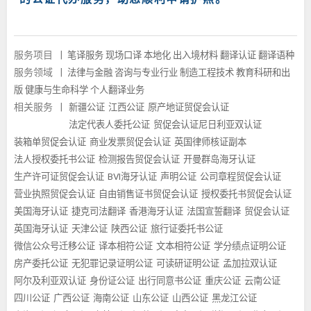
服务项目
|
笔译服务
现场口译
本地化
出入境材料
翻译认证
翻译语种
服务领域
|
法律与金融
咨询与专业行业
制造工程技术
教育科研和出
版
健康与生命科学
个人翻译业务
相关服务
|
新疆公证
江西公证
原产地证贸促会认证
法定代表人委托公证
贸促会认证尼日利亚双认证
装箱单贸促会认证
商业发票贸促会认证
英国律师核证副本
法人授权委托书公证
检测报告贸促会认证
开曼群岛海牙认证
生产许可证贸促会认证
BVI海牙认证
声明公证
公司章程贸促会认证
营业执照贸促会认证
自由销售证书贸促会认证
授权委托书贸促会认证
美国海牙认证
捷克司法翻译
香港海牙认证
法国宣誓翻译
贸促会认证
英国海牙认证
天津公证
陕西公证
旅行证委托书公证
微信公众号迁移公证
译本相符公证
文本相符公证
学分绩点证明公证
房产委托公证
无犯罪记录证明公证
可读研证明公证
孟加拉双认证
阿尔及利亚双认证
身份证公证
出行同意书公证
重庆公证
云南公证
四川公证
广西公证
海南公证
山东公证
山西公证
黑龙江公证