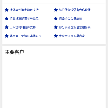
涉外案件鉴定
翻译支持
部分使领馆语言
合作伙伴
行业标准翻译
参与单位
翻译协会会员
单位
出入境材料
翻译支持
部分头部企业
语言服务商
北京第二使馆区
实体公司
大众点评网
五星商家
主要客户