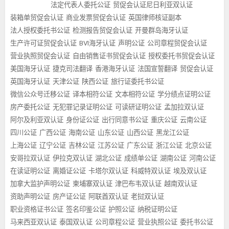
法定代表人委托公证
贸促会认证尼日利亚双认证
装箱单贸促会认证
商业发票贸促会认证
英国律师核证副本
法人授权委托书公证
检测报告贸促会认证
开曼群岛海牙认证
生产许可证贸促会认证
BVI海牙认证
声明公证
公司章程贸促会认证
营业执照贸促会认证
自由销售证书贸促会认证
授权委托书贸促会认证
美国海牙认证
捷克司法翻译
香港海牙认证
法国宣誓翻译
贸促会认证
英国海牙认证
天津公证
陕西公证
旅行证委托书公证
微信公众号迁移公证
译本相符公证
文本相符公证
学分绩点证明公证
房产委托公证
无犯罪记录证明公证
可读研证明公证
孟加拉双认证
阿尔及利亚双认证
身份证公证
出行同意书公证
重庆公证
云南公证
四川公证
广西公证
海南公证
山东公证
山西公证
黑龙江公证
上海公证
辽宁公证
吉林公证
江苏公证
广东公证
浙江公证
北京公证
安哥拉双认证
伊拉克双认证
湖北公证
成绩单公证
湖南公证
河南公证
在读证明公证
离婚证公证
卡塔尔双认证
科威特双认证
埃及双认证
加拿大监护声明公证
柬埔寨双认证
津巴布韦双认证
越南双认证
资助声明公证
房产证公证
阿联酋双认证
老挝双认证
职业资格证书公证
签名印鉴公证
护照公证
纳税证明公证
马来西亚双认证
泰国双认证
公司章程公证
营业执照公证
委托书公证