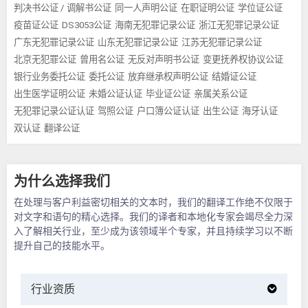
判决书公证 / 调解书公证
同一人声明公证
在职证明公证
学位证公证
疫苗证公证
DS3053公证
海南无犯罪记录公证
浙江无犯罪记录公证
广东无犯罪记录公证
山东无犯罪记录公证
江苏无犯罪记录公证
北京无犯罪公证
曾用名公证
无反对声明书公证
变更抚养权协议公证
银行业务委托公证
委托公证
放弃继承权声明公证
结婚证公证
出生医学证明公证
未婚公证认证
毕业证公证
亲属关系公证
无犯罪记录公证认证
驾照公证
户口簿公证认证
出生公证
海牙认证
双认证
翻译公证
为什么选择我们
在处理与客户利益密切相关的文本时，我们的翻译工作绝不仅限于
对文字和语句的精心选择。我们的译者和本地化专家会竭尽全力深
入了解相关行业，至少成为该领域半个专家，并且持续学习以不断
提升自己的技能水平。
行业资质