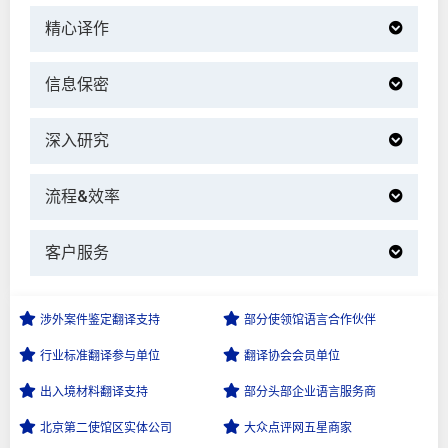
精心译作
信息保密
深入研究
流程&效率
客户服务
涉外案件鉴定
翻译支持
部分使领馆语言
合作伙伴
行业标准翻译
参与单位
翻译协会会员
单位
出入境材料
翻译支持
部分头部企业
语言服务商
北京第二使馆区
实体公司
大众点评网
五星商家