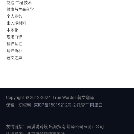
制造 工程 技术
健康与生命科学
个人业务
出入境材料
本地化
现场口译
翻译认证
翻译语种
著文之声
Copyright © 2012-2024 True Words I 著文翻译
保留一切权利
京ICP备15019212号-2
托管于
阿里云
友情链接：
南溪说跨境
出海指南
翻译公司
vi设计公司
法律顾问：北京冠领律师事务所