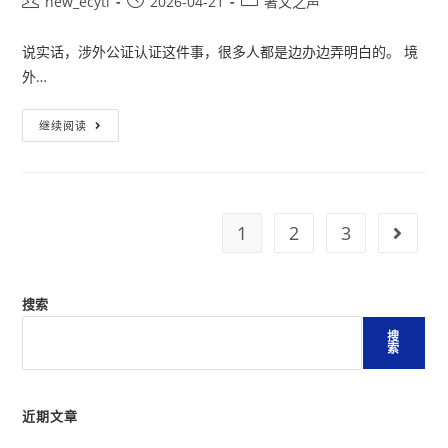
new_ecyti
2026-04-21
著文之声
说实话，涉外公证认证这件事，很多人都是边办边弄明白的。 境
外…
继续阅读
1
2
3
搜索
搜
索
近期文章