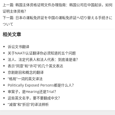
上一篇:
韩国主体资格证明文件办理指南：韩国公司在中国起诉，如何
证明主体资格？
下一篇:
日本の運転免許証を中国の運転免許証へ切り替える手続きに
ついて
相关文章
诉讼文书翻译
关于NAATI认证翻译你必须知道的五个问题
法人、法定代表人和法人代表：到底谁是谁？
表示“同意”和“许可”的几个英文表达
京剧剧目和概念的翻译
“格局”一词的英文译法
Politically Exposed Persons都是什么人？
审案子，是Hearing还是Trial？
这些英文名字，要不要翻成中文？
“减值”和“折旧”的译法辨析