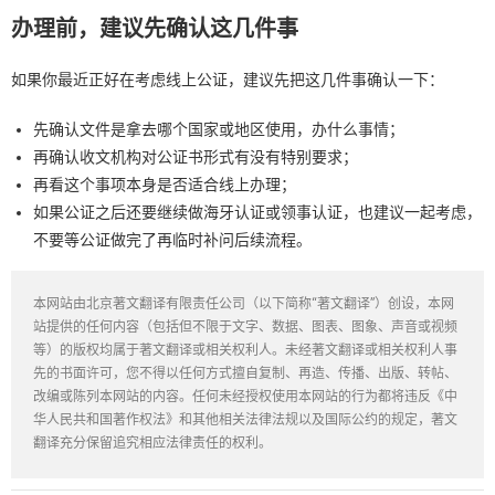
办理前，建议先确认这几件事
如果你最近正好在考虑
线上公证
，建议先把这几件事确认一下：
先确认文件是拿去哪个国家或地区使用，办什么事情；
再确认收文机构对公证书形式有没有特别要求；
再看这个事项本身是否适合线上办理；
如果公证之后还要继续做海牙认证或领事认证，也建议一起考虑，
不要等公证做完了再临时补问后续流程。
本网站由北京著文翻译有限责任公司（以下简称“著文翻译”）创设，本网
站提供的任何内容（包括但不限于文字、数据、图表、图象、声音或视频
等）的版权均属于著文翻译或相关权利人。未经著文翻译或相关权利人事
先的书面许可，您不得以任何方式擅自复制、再造、传播、出版、转帖、
改编或陈列本网站的内容。任何未经授权使用本网站的行为都将违反《中
华人民共和国著作权法》和其他相关法律法规以及国际公约的规定，著文
翻译充分保留追究相应法律责任的权利。