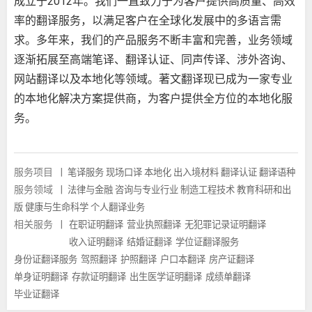
成立于2012年。我们一直致力于为客户提供高质量、高效
率的翻译服务，以满足客户在全球化发展中的多语言需
求。多年来，我们的产品服务不断丰富和完善，业务领域
逐渐拓展至高端笔译、翻译认证、同声传译、涉外咨询、
网站翻译以及本地化等领域。著文翻译现已成为一家专业
的本地化解决方案提供商，为客户提供全方位的本地化服
务。
服务项目
|
笔译服务
现场口译
本地化
出入境材料
翻译认证
翻译语种
服务领域
|
法律与金融
咨询与专业行业
制造工程技术
教育科研和出
版
健康与生命科学
个人翻译业务
相关服务
|
在职证明翻译
营业执照翻译
无犯罪记录证明翻译
收入证明翻译
结婚证翻译
学位证翻译服务
身份证翻译服务
驾照翻译
护照翻译
户口本翻译
房产证翻译
单身证明翻译
存款证明翻译
出生医学证明翻译
成绩单翻译
毕业证翻译