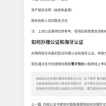
资产相关证明（由机构盖章）
相关机构人员的联系方式
注：上述公证事项仅供参考，受领区和政策变动影
如何办理公证和海牙认证
办理西班牙非盈利签证所需公证和海牙认证，传统
现在通过支付宝或微信搜索
著文快办
小程序线上申
本网站由北京著文翻译有限责任公司（以下简称“著文翻
文翻译或相关权利人事先的书面许可，您不得以任何方
其他相关法律法规以及国际公约的规定，著文翻译充分
上一篇:
内地公证书拿到中国香港使用如何办理外交