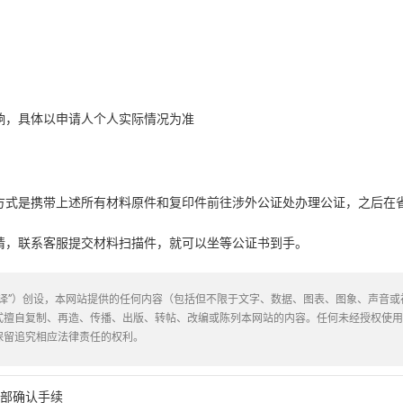
响，具体以申请人个人实际情况为准
方式是携带上述所有材料原件和复印件前往涉外公证处办理公证，之后在
请，联系客服提交材料扫描件，就可以坐等公证书到手。
译”）创设，本网站提供的任何内容（包括但不限于文字、数据、图表、图象、声音
式擅自复制、再造、传播、出版、转帖、改编或陈列本网站的内容。任何未经授权使
保留追究相应法律责任的权利。
部确认手续