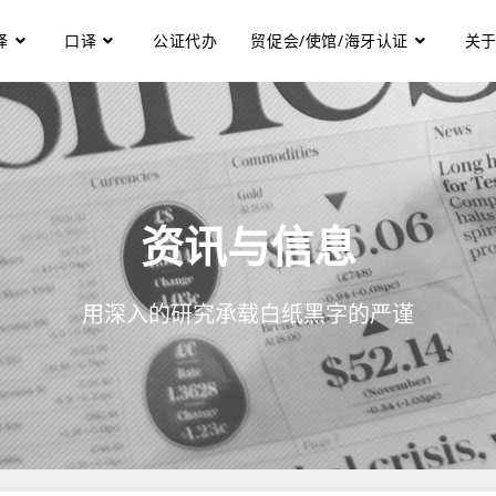
译
口译
公证代办
贸促会/使馆/海牙认证
关
资讯与信息
用深入的研究承载白纸黑字的严谨