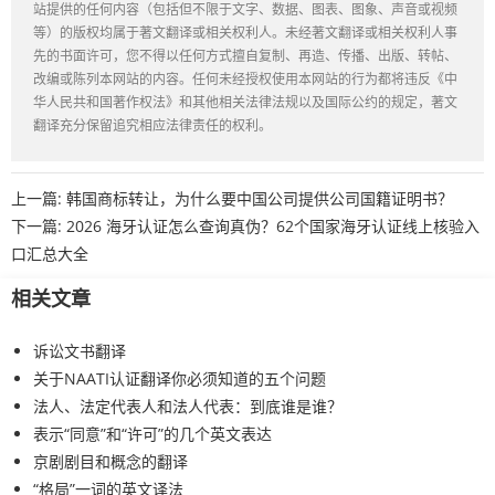
站提供的任何内容（包括但不限于文字、数据、图表、图象、声音或视频
等）的版权均属于著文翻译或相关权利人。未经著文翻译或相关权利人事
先的书面许可，您不得以任何方式擅自复制、再造、传播、出版、转帖、
改编或陈列本网站的内容。任何未经授权使用本网站的行为都将违反《中
华人民共和国著作权法》和其他相关法律法规以及国际公约的规定，著文
翻译充分保留追究相应法律责任的权利。
上一篇:
韩国商标转让，为什么要中国公司提供公司国籍证明书？
下一篇:
2026 海牙认证怎么查询真伪？62个国家海牙认证线上核验入
口汇总大全
相关文章
诉讼文书翻译
关于NAATI认证翻译你必须知道的五个问题
法人、法定代表人和法人代表：到底谁是谁？
表示“同意”和“许可”的几个英文表达
京剧剧目和概念的翻译
“格局”一词的英文译法