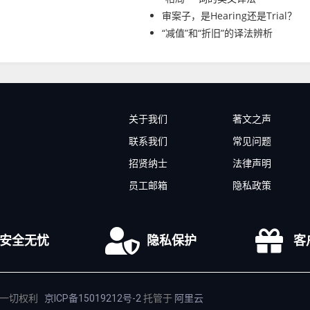
审案子，是Hearing还是Trial？
“减值”和“折旧”的译法辨析
关于我们
著文之声
联系我们
常见问题
招贤纳士
法律声明
员工邮箱
隐私政策
安全无忧
隐私保护
客
留一切权利
京ICP备15019212号-2
托管于
阿里云