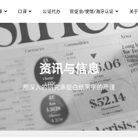
译
口译
公证代办
贸促会/使馆/海牙认证
关
资讯与信息
用深入的研究承载白纸黑字的严谨