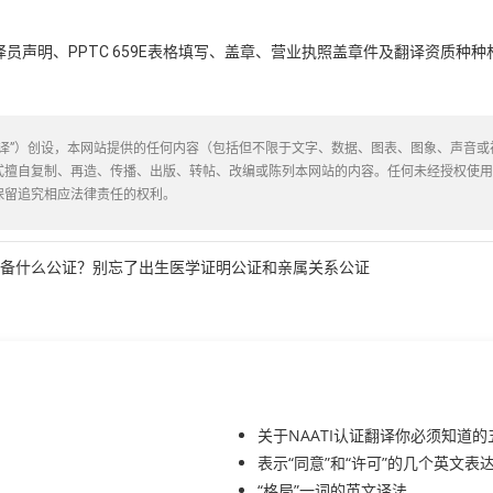
员声明、PPTC 659E表格填写、盖章、营业执照盖章件及翻译资质种
译”）创设，本网站提供的任何内容（包括但不限于文字、数据、图表、图象、声音
式擅自复制、再造、传播、出版、转帖、改编或陈列本网站的内容。任何未经授权使
保留追究相应法律责任的权利。
备什么公证？别忘了出生医学证明公证和亲属关系公证
关于NAATI认证翻译你必须知道
表示“同意”和“许可”的几个英文表
“格局”一词的英文译法