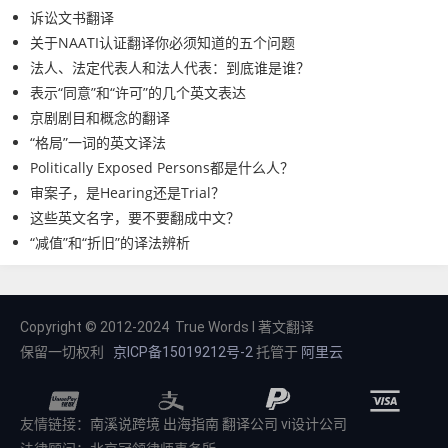
诉讼文书翻译
关于NAATI认证翻译你必须知道的五个问题
法人、法定代表人和法人代表：到底谁是谁？
表示“同意”和“许可”的几个英文表达
京剧剧目和概念的翻译
“格局”一词的英文译法
Politically Exposed Persons都是什么人？
审案子，是Hearing还是Trial？
这些英文名字，要不要翻成中文？
“减值”和“折旧”的译法辨析
Copyright © 2012-2024 True Words I 著文翻译
保留一切权利
京ICP备15019212号-2
托管于
阿里云
友情链接：
南溪说跨境
出海指南
翻译公司
vi设计公司