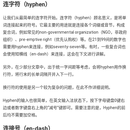
连字符（hyphen）
让我们从最简单的连字符开始。连字符（hyphen）顾名思义，是将单
词连接起来的符号。它最主要的用途就是连接各个词缀或音节，构成
复合词，例如常见的non-governmental organization（NGO，非政府
组织）、pre-emptive right（优先认购权）等。在21到99间的数字也
需要用hyphen来连接，例如seventy-seven等。有时，一些复合词也
会使用短横线（en-dash）来连接，这会在下文进行讲解。
另外，在少部分文章中，出于统一字间距等考虑，会将hyphen用作换
行符，将行末的长单词隔开并入下一行。
换行符的使用是另一个较为复杂的问题，在此不作详细说明。
Hyphen的输入也很简单，在英文输入法状态下，按下字母键盘0键右
边或者数字键盘右上角的“减号”键即可。需要注意的是，Hyphen的前
后均不需要加空格。
连接号（en-dash）