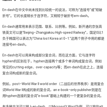
En-dash在中文中尚未找到比较统一的说法，可称为“连接号”或“短破
折号”。它的长度稍长于连字符，又稍短于破折号em-dash。
En-dash通常用来表示范围、联系、比例等。例如，新开通的京张高
铁英文可以是“Beijing–Zhangjiakou High-speed Railway”，国足0比1
负于韩国可以表达为“China lost Korea at 0–1.”这两个例子中用的都是
连接号en-dash。
En-dash也可以用来构成部分复合词，而在这方面，它与连字符
hyphen的区别在于，hyphen连接两个或多个单词构成复合词，例如
常见的cutting-edge、over-capacity等；而en-dash在此之上，连接
复合词构成新的复合词。
例如，post–World War II world order（二战后的世界秩序）是用复合
词World War II构成的新的复合词，an e-book–only publisher则是在
用hyphen连接的复合词“e-book”基础上构建的一个更复杂的复合词。
有多种方法可以输入en-dash，以Microsoft Word为例，可以按住alt