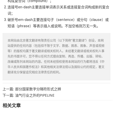
构成复合词（compound）；
连接号en-dash主要连接单词表示关系或连接复合词构成新的复合
词；
破折号em-dash主要连接句子（sentence）或分句（clause）或
短语（phrase）等表示插入或说明。不加空格则万无一失。
本网站由北京著文翻译有限责任公司（以下简称“著文翻译”）创设，本网
站提供的任何内容（包括但不限于文字、数据、图表、图象、声音或视频
等）的版权均属于著文翻译或相关权利人。未经著文翻译或相关权利人事
先的书面许可，您不得以任何方式擅自复制、再造、传播、出版、转帖、
改编或陈列本网站的内容。任何未经授权使用本网站的行为都将违反《中
华人民共和国著作权法》和其他相关法律法规以及国际公约的规定，著文
翻译充分保留追究相应法律责任的权利。
上一篇:
部分国家数字分隔符形式之辨
下一篇:
油气行业之外的PIPELINE
相关文章