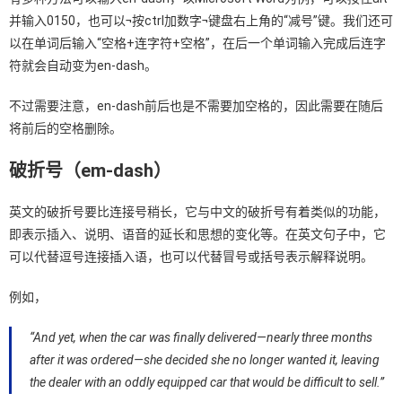
并输入0150，也可以¬按ctrl加数字¬键盘右上角的“减号”键。我们还可
以在单词后输入“空格+连字符+空格”，在后一个单词输入完成后连字
符就会自动变为en-dash。
不过需要注意，en-dash前后也是不需要加空格的，因此需要在随后
将前后的空格删除。
破折号（em-dash）
英文的破折号要比连接号稍长，它与中文的破折号有着类似的功能，
即表示插入、说明、语音的延长和思想的变化等。在英文句子中，它
可以代替逗号连接插入语，也可以代替冒号或括号表示解释说明。
例如，
“And yet, when the car was finally delivered⁠—nearly three months
after it was ordered⁠—she decided she no longer wanted it, leaving
the dealer with an oddly equipped car that would be difficult to sell.”