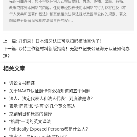
先的书面许可，您不得以任何方式擅自复制、再造、传播、出版、转帖、
改编或陈列本网站的内容。任何未经授权使用本网站的行为都将违反《中
华人民共和国著作权法》和其他相关法律法规以及国际公约的规定，著文
翻译充分保留追究相应法律责任的权利。
上一篇:
好消息！日本海牙认证可以扫码核验真伪了！
下一篇:
沙特工作签材料新版指南！无犯罪记录公证海牙认证如何办
理？
相关文章
诉讼文书翻译
关于NAATI认证翻译你必须知道的五个问题
法人、法定代表人和法人代表：到底谁是谁？
表示“同意”和“许可”的几个英文表达
京剧剧目和概念的翻译
“格局”一词的英文译法
Politically Exposed Persons都是什么人？
审案子，是Hearing还是Trial？