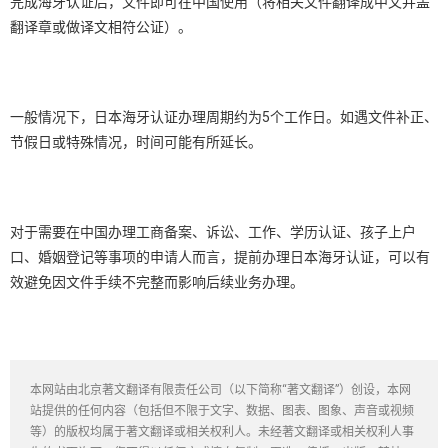
完成海牙认证后，文件即可在中国使用（将相关文件翻译成中文并盖
翻译章或做译文相符公证）。
一般情况下，日本海牙认证办理周期约为5个工作日。如遇文件补正、
节假日或特殊情况，时间可能有所延长。
对于需要在中国办理工商备案、诉讼、工作、学历认证、孩子上户
口、婚姻登记等事项的申请人而言，提前办理日本海牙认证，可以有
效避免因文件手续不完整而影响后续业务办理。
本网站由北京著文翻译有限责任公司（以下简称“著文翻译”）创设，本网
站提供的任何内容（包括但不限于文字、数据、图表、图象、声音或视频
等）的版权均属于著文翻译或相关权利人。未经著文翻译或相关权利人事