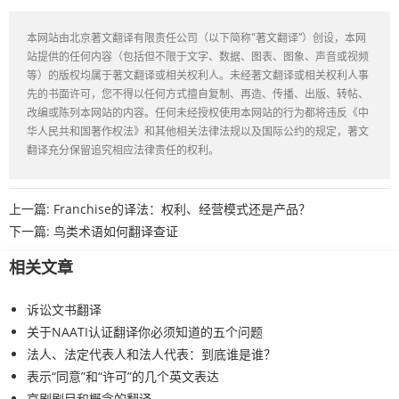
本网站由北京著文翻译有限责任公司（以下简称“著文翻译”）创设，本网
站提供的任何内容（包括但不限于文字、数据、图表、图象、声音或视频
等）的版权均属于著文翻译或相关权利人。未经著文翻译或相关权利人事
先的书面许可，您不得以任何方式擅自复制、再造、传播、出版、转帖、
改编或陈列本网站的内容。任何未经授权使用本网站的行为都将违反《中
华人民共和国著作权法》和其他相关法律法规以及国际公约的规定，著文
翻译充分保留追究相应法律责任的权利。
上一篇:
Franchise的译法：权利、经营模式还是产品？
下一篇:
鸟类术语如何翻译查证
相关文章
诉讼文书翻译
关于NAATI认证翻译你必须知道的五个问题
法人、法定代表人和法人代表：到底谁是谁？
表示“同意”和“许可”的几个英文表达
京剧剧目和概念的翻译