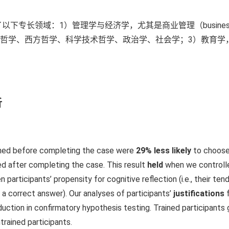
领域：1）管理学与经济学，尤其是商业管理（business admini
学，包括中国哲学、西方哲学、科学技术哲学、政治学、社会学；3）教
析
ained before completing the case were
29% less likely
to choos
ined after completing the case. This result
held
when we controlled
articipants’ propensity for cognitive reflection (i.e., their tend
o a correct answer). Our analyses of participants’
justifications
f
uction in confirmatory hypothesis testing. Trained participant
trained participants.