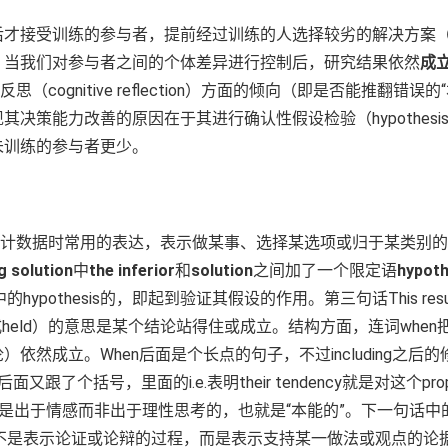
后才接受训练的参与者，提前经过训练的人选择较劣的解决方案
。当我们对参与者之间的个体差异进行控制后，研究结果依然
成
（cognitive reflection）方面的倾向（即是否能推翻
其决策能力改善的原因在于其进行确认性假设检验（hypothesis
未训练的参与者更少。
计数据时常用的表达，表示做某事、选择某选项或归于某类别的
g solution
中
the inferior
和
solution
之间加了一个限定语
hypoth
hypothesis的，即起到验证其假设的作用。第三句话This resu
eld）的意思是某个结论站得住或成立。结构方面，连词when把整个
立。When后面是个长点的句子，不过including之后的修饰语稍
的倾向）后面又跟了个括号，里面的i.e.表明their tendency就是对这
是出于情感而非出于理性思考的，也就是“本能的”。下一句话中
不是表示论证或论辩的过程，而是表示支持某一做法或观点的论