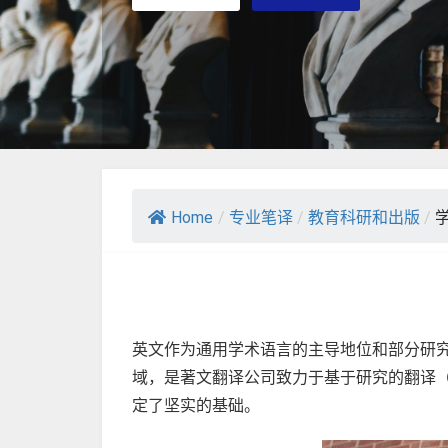
Home
/
专业笔译
/
教育科研和出版
/
英文作为通用学术语言的主导地位和部分研
域，是著文
翻译公司
致力于基于研究的翻译（re
定了坚实的基础。