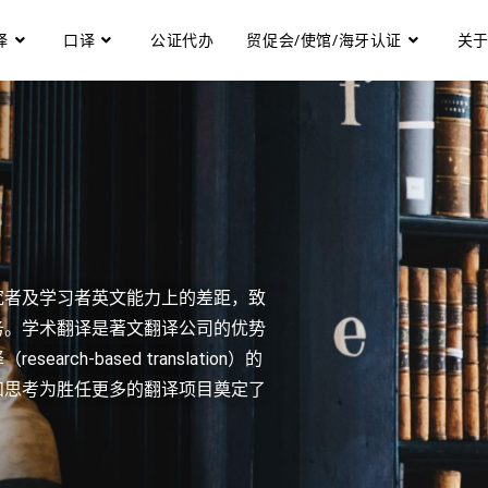
译
口译
公证代办
贸促会/使馆/海牙认证
关
究者及学习者英文能力上的差距，致
务。学术翻译是著文翻译公司的优势
ch-based translation）的
和思考为胜任更多的翻译项目奠定了