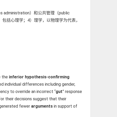
stration）和公共管理（public
育学，包括心理学；4）理学，以物理学为代表，
e the
inferior hypothesis-confirming
 individual differences including gender,
ency to override an incorrect “
gut
” response
or their decisions suggest that their
s generated fewer
arguments
in support of