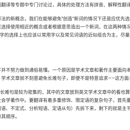
剧翻译等专题中专门讨论过，具体的处理方法有拼音、解释性翻
法的新概念，我们在能够避免“创造”新词的情况下还是应优先
以选择使用相近的概念或者根据意思造出一个新词，在这两种情
用字的选择上也应该以常用字以及常见词语的近似组合为主，尽
下并不努力做到通俗易懂。一个原因是学术文章和著作主要面向
，学术文章就不刻意避免长难句子，即便不是特意追求——这方面
amination）中长难句是较为密集的，其中的文章放到英文学术文章
社会学著作中。要翻译有着多重修饰、限定语的复杂句子，首先
短语、不定式、分析短语、定语从句）先拆下来，剩下的就是主
排其顺序。