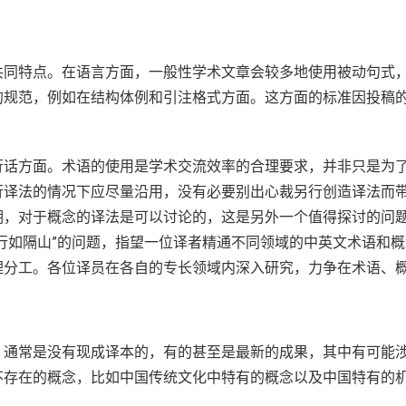
共同特点。在语言方面，一般性学术文章会较多地使用被动句式
的规范，例如在结构体例和引注格式方面。这方面的标准因投稿
话方面。术语的使用是学术交流效率的合理要求，并非只是为了
行译法的情况下应尽量沿用，没有必要别出心裁另行创造译法而
期，对于概念的译法是可以讨论的，这是另外一个值得探讨的问
行如隔山”的问题，指望一位译者精通不同领域的中英文术语和
理分工。各位译员在各自的专长领域内深入研究，力争在术语、
，通常是没有现成译本的，有的甚至是最新的成果，其中有可能
的概念，比如中国传统文化中特有的概念以及中国特有的机构（ins