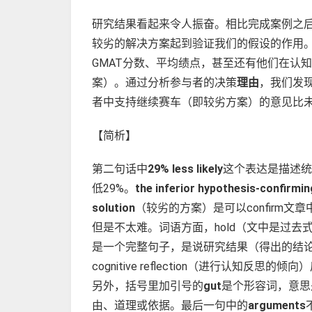
研究结果看起来令人振奋。相比完成案例之
较劣的解决方案起到验证我们的假设的作用
GMAT分数、平均绩点，甚至还有他们在认知反思
案）。通过分析参与者的决策
理由
，我们发现
者中支持继续赛车（即较劣方案）的意见比
【简析】
第二句话中
29% less likely
这个表达是描述统
低29%。
the inferior hypothesis-confirmin
solution
（较劣的方案）是可以confirm文章中的
但是不太难。词语方面，hold（文中是过去式h
是一个完整句子，是说研究结果（得出的结论）依然成
cognitive reflection（进行认知反思
另外，括号里加引号的
gut
是个形容词，意思
由、道理或依据。最后一句中的
arguments