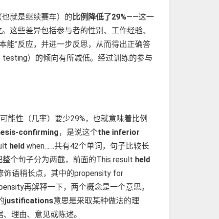
（也就是继续赛车）的
比例降低了29%
——这一
立
。这些差异包括参与者的性别、工作经验、
错误的“本能”反应，并进一步反思，从而得出正确答
 testing）的倾向有所减低。经过训练的参与
可能性（几率）要少29%，也就意味着比例
esis-confirming
，是说这个
the inferior
lt
held
when……共有42个单词，句子比较长
句子分为两截，前面的This result
held
长点，其中的propensity for
个propensity再解释一下，两个概念是一个意思。
的
justifications
意思是采取某种做法的理
据、理由、意见或陈述。