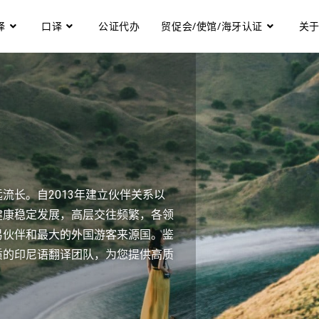
译
口译
公证代办
贸促会/使馆/海牙认证
关
流长。自2013年建立伙伴关系以
健康稳定发展，高层交往频繁，各领
易伙伴和最大的外国游客来源国。鉴
质的印尼语翻译团队，为您提供高质