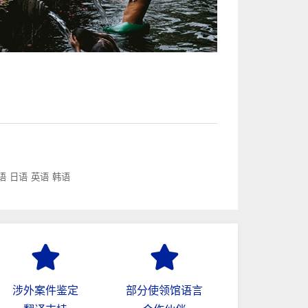
语
日语
英语
韩语
涉外案件鉴定
部分使领馆语言