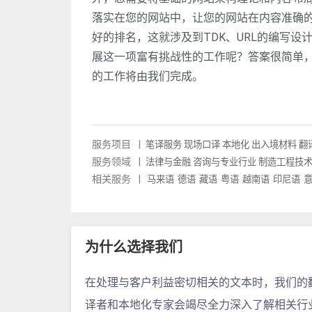
落实在您的网站中，让您的网站在内容准确
好的排名，这就涉及到TDK、URL的编写设
展这一项富有挑战性的工作呢？答案很简单
的工作将由我们完成。
服务项目
|
笔译服务
现场口译
本地化
出入境材料
翻
服务领域
|
法律与金融
咨询与专业行业
制造工程技
相关服务
|
马来语
德语
藏语
粤语
越南语
印尼语
为什么选择我们
在处理与客户利益密切相关的文本时，我们的
译者和本地化专家会竭尽全力深入了解相关行