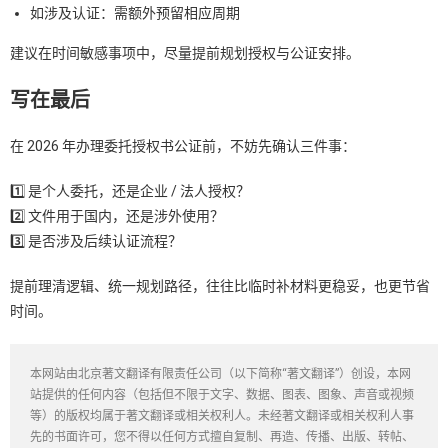
如涉及认证：需额外预留相应周期
建议在时间敏感事项中，尽量提前规划授权与公证安排。
写在最后
在 2026 年办理委托授权书公证前，不妨先确认三件事：
1️⃣ 是个人委托，还是企业 / 法人授权？
2️⃣ 文件用于国内，还是涉外使用？
3️⃣ 是否涉及后续认证流程？
提前理清逻辑、统一规划路径，往往比临时补材料更稳妥，也更节省
时间。
本网站由北京著文翻译有限责任公司（以下简称“著文翻译”）创设，本网
站提供的任何内容（包括但不限于文字、数据、图表、图象、声音或视频
等）的版权均属于著文翻译或相关权利人。未经著文翻译或相关权利人事
先的书面许可，您不得以任何方式擅自复制、再造、传播、出版、转帖、