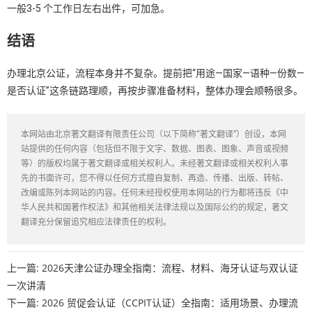
一般3-5 个工作日左右出件，可加急。
结语
办理北京公证，流程本身并不复杂。提前把“用途—国家—语种—份数—
是否认证”这条链路理顺，再按步骤准备材料，整体办理会顺畅很多。
本网站由北京著文翻译有限责任公司（以下简称“著文翻译”）创设，本网
站提供的任何内容（包括但不限于文字、数据、图表、图象、声音或视频
等）的版权均属于著文翻译或相关权利人。未经著文翻译或相关权利人事
先的书面许可，您不得以任何方式擅自复制、再造、传播、出版、转帖、
改编或陈列本网站的内容。任何未经授权使用本网站的行为都将违反《中
华人民共和国著作权法》和其他相关法律法规以及国际公约的规定，著文
翻译充分保留追究相应法律责任的权利。
上一篇:
2026天津公证办理全指南：流程、材料、海牙认证与双认证
一次讲清
下一篇:
2026 贸促会认证（CCPIT认证）全指南：适用场景、办理流