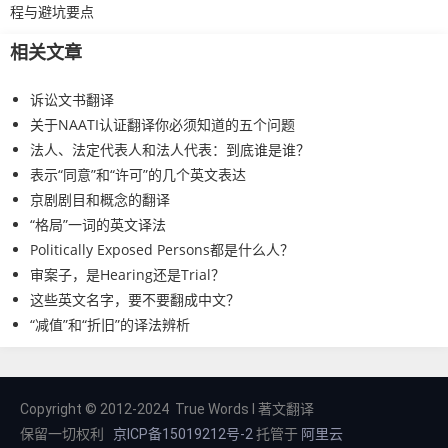
程与避坑要点
相关文章
诉讼文书翻译
关于NAATI认证翻译你必须知道的五个问题
法人、法定代表人和法人代表：到底谁是谁？
表示“同意”和“许可”的几个英文表达
京剧剧目和概念的翻译
“格局”一词的英文译法
Politically Exposed Persons都是什么人？
审案子，是Hearing还是Trial？
这些英文名字，要不要翻成中文？
“减值”和“折旧”的译法辨析
Copyright © 2012-2024 True Words I 著文翻译
保留一切权利
京ICP备15019212号-2
托管于
阿里云