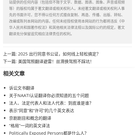
站提供的任何内容（包括但不限于文字、数据、图表、图象、声音或视频
等）的版权均属于著文翻译或相关权利人。未经著文翻译或相关权利人事
先的书面许可，您不得以任何方式擅自复制、再造、传播、出版、转帖、
改编或陈列本网站的内容。任何未经授权使用本网站的行为都将违反《中
华人民共和国著作权法》和其他相关法律法规以及国际公约的规定，著文
翻译充分保留追究相应法律责任的权利。
上一篇:
2025 出行同意书公证，如何线上轻松搞定？
下一篇:
美国驾照翻译避雷！丝滑换驾照不踩坑！
相关文章
诉讼文书翻译
关于NAATI认证翻译你必须知道的五个问题
法人、法定代表人和法人代表：到底谁是谁？
表示“同意”和“许可”的几个英文表达
京剧剧目和概念的翻译
“格局”一词的英文译法
Politically Exposed Persons都是什么人？