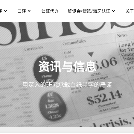
译
口译
公证代办
贸促会/使馆/海牙认证
关
资讯与信息
用深入的研究承载白纸黑字的严谨