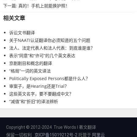
下一篇:
真的！手机上就能换护照！
相关文章
诉讼文书翻译
关于NAATI认证翻译你必须知道的五个问题
法人、法定代表人和法人代表：到底谁是谁？
表示“同意”和“许可”的几个英文表达
京剧剧目和概念的翻译
“格局”一词的英文译法
Politically Exposed Persons都是什么人？
审案子，是Hearing还是Trial？
这些英文名字，要不要翻成中文？
“减值”和“折旧”的译法辨析
Copyright © 2012-2024 True Words I 著文翻译
保留一切权利
京ICP备15019212号-2
托管于
阿里云