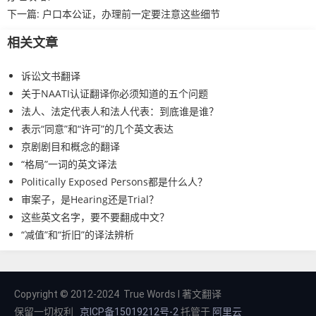
下一篇:
户口本公证，办理前一定要注意这些细节
相关文章
诉讼文书翻译
关于NAATI认证翻译你必须知道的五个问题
法人、法定代表人和法人代表：到底谁是谁？
表示“同意”和“许可”的几个英文表达
京剧剧目和概念的翻译
“格局”一词的英文译法
Politically Exposed Persons都是什么人？
审案子，是Hearing还是Trial？
这些英文名字，要不要翻成中文？
“减值”和“折旧”的译法辨析
Copyright © 2012-2024 True Words I 著文翻译
保留一切权利
京ICP备15019212号-2
托管于
阿里云