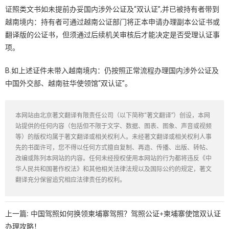
证照类文书如未提前办妥国内涉外公证及“双认证”,并已被持有者带到
越南境内：持有者可通过越南公证部门将正本申请办理副本公证书或
翻译版的公证书，但须通过后续机关审核后才能决定是否受理认证事
项。
B.如上述证件未带入越南境内：仍按照正常流程办理国内涉外公证及
中国外交部、越南驻华使领馆“双认证”。
本网站由北京著文翻译有限责任公司（以下简称“著文翻译”）创设，本网
站提供的任何内容（包括但不限于文字、数据、图表、图象、声音或视频
等）的版权均属于著文翻译或相关权利人。未经著文翻译或相关权利人事
先的书面许可，您不得以任何方式擅自复制、再造、传播、出版、转帖、
改编或陈列本网站的内容。任何未经授权使用本网站的行为都将违反《中
华人民共和国著作权法》和其他相关法律法规以及国际公约的规定，著文
翻译充分保留追究相应法律责任的权利。
上一篇:
中国驾照如何换领柬埔寨驾照？驾照公证+柬埔寨使馆双认证
办理攻略！