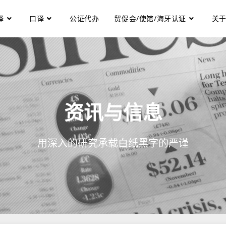
译
口译
公证代办
贸促会/使馆/海牙认证
关
资讯与信息
用深入的研究承载白纸黑字的严谨