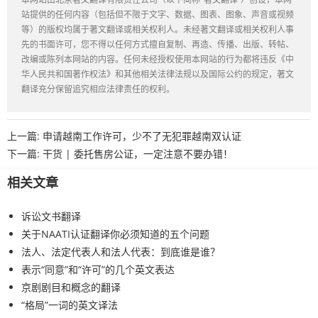
本网站由北京著文翻译有限责任公司（以下简称“著文翻译”）创设，本网
站提供的任何内容（包括但不限于文字、数据、图表、图象、声音或视频
等）的版权均属于著文翻译或相关权利人。未经著文翻译或相关权利人事
先的书面许可，您不得以任何方式擅自复制、再造、传播、出版、转帖、
改编或陈列本网站的内容。任何未经授权使用本网站的行为都将违反《中
华人民共和国著作权法》和其他相关法律法规以及国际公约的规定，著文
翻译充分保留追究相应法律责任的权利。
上一篇:
申请越南工作许可，少不了无犯罪越南双认证
下一篇:
干货 | 委托售房公证，一定注意不要办错！
相关文章
诉讼文书翻译
关于NAATI认证翻译你必须知道的五个问题
法人、法定代表人和法人代表：到底谁是谁？
表示“同意”和“许可”的几个英文表达
京剧剧目和概念的翻译
“格局”一词的英文译法