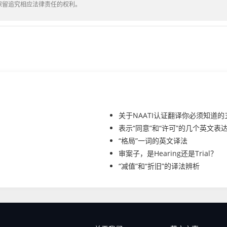
保留追究相应法律责任的权利。
关于NAATI认证翻译你必须知道
表示“同意”和“许可”的几个英文表
“格局”一词的英文译法
审案子，是Hearing还是Trial？
“减值”和“折旧”的译法辨析