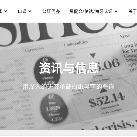
译
口译
公证代办
贸促会/使馆/海牙认证
关
资讯与信息
用深入的研究承载白纸黑字的严谨