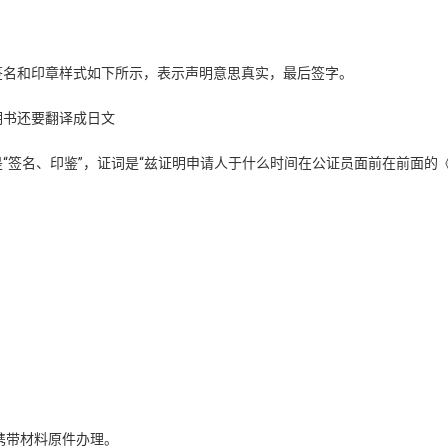
签名和印章样式如下所示，表示声明意思真实，最后签字。
明书还要翻译成日文
是“签名、印鉴”，证词是“兹证明申请人于什么时间在公证员面前在前面的
携带材料原件办理。