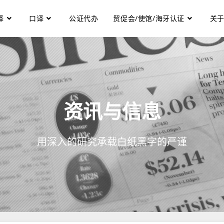
译
口译
公证代办
贸促会/使馆/海牙认证
关
资讯与信息
用深入的研究承载白纸黑字的严谨