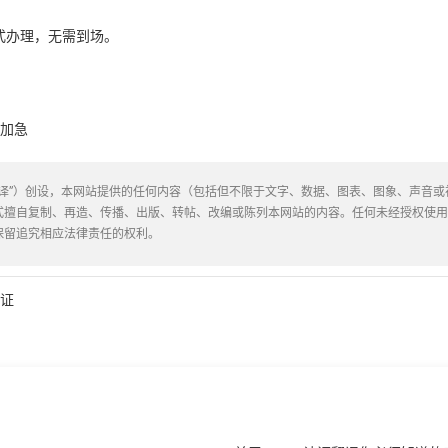
式办理，无需到场。
可加急
译”）创设，本网站提供的任何内容（包括但不限于文字、数据、图表、图象、声音
式擅自复制、再造、传播、出版、转帖、改编或陈列本网站的内容。任何未经授权使
保留追究相应法律责任的权利。
证