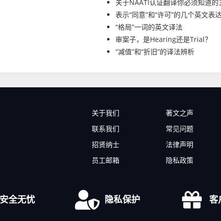
关于NAATI认证翻译你必须知道
表示“同意”和“许可”的几个英文表
“格局”一词的英文译法
审案子，是Hearing还是Trial？
“减值”和“折旧”的译法辨析
关于我们
著文之声
联系我们
常见问题
招贤纳士
法律声明
员工邮箱
隐私政策
安全无忧
隐私保护
客