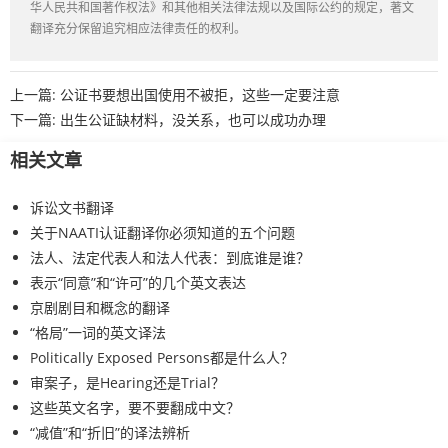
华人民共和国著作权法》和其他相关法律法规以及国际公约的规定，著文
翻译充分保留追究相应法律责任的权利。
上一篇:
公证书要想出国使用不被拒，这些一定要注意
下一篇:
出生公证缺材料，没关系，也可以成功办理
相关文章
诉讼文书翻译
关于NAATI认证翻译你必须知道的五个问题
法人、法定代表人和法人代表：到底谁是谁？
表示“同意”和“许可”的几个英文表达
京剧剧目和概念的翻译
“格局”一词的英文译法
Politically Exposed Persons都是什么人？
审案子，是Hearing还是Trial？
这些英文名字，要不要翻成中文？
“减值”和“折旧”的译法辨析