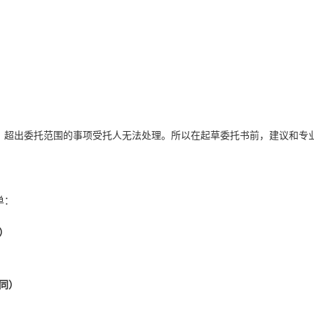
，超出委托范围的事项受托人无法处理。所以在起草委托书前，建议和专
单：
）
同）