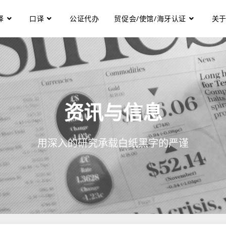
译
口译
公证代办
贸促会/使馆/海牙认证
关
资讯与信息
用深入的研究承载白纸黑字的严谨