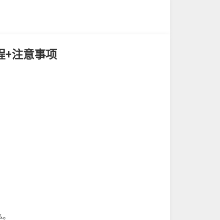
程+注意事项
。
么。