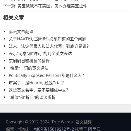
下一篇:
美宝爸爸不在美国，怎么办理美宝证件
相关文章
诉讼文书翻译
关于NAATI认证翻译你必须知道的五个问题
法人、法定代表人和法人代表：到底谁是谁？
表示“同意”和“许可”的几个英文表达
京剧剧目和概念的翻译
“格局”一词的英文译法
Politically Exposed Persons都是什么人？
审案子，是Hearing还是Trial？
这些英文名字，要不要翻成中文？
“减值”和“折旧”的译法辨析
Copyright © 2012-2024 True Words I 著文翻译
保留一切权利
京ICP备15019212号-2
托管于
阿里云