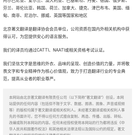
阿尔巴尼亚、爱尔兰、澳大利亚、巴基斯坦、丹麦、德国、俄罗斯、
芬兰、哥伦比亚、韩国、荷兰、加拿大、捷克、津巴布韦、美国、缅
甸、南非、尼泊尔、挪威、英国等国家和地区
北京著文翻译是翻译协会会员单位，公司资质在国内外相关机构中获
得认可，为您提供安心的语言服务。
我们的译员均通过CATTI、NAATI或相关资格考试认证。
我们坚信文字是思维的外衣、品味的呈现、创造价值的力量，并将敬
畏文字和专业精神作为核心价值观，致力于打造翻译行业的专业典
范，提高从业者的职业尊严。
本网站由北京著文翻译有限责任公司（以下简称“著文翻译”）创设，本网
站提供的任何内容（包括但不限于文字、数据、图表、图象、声音或视频
等）的版权均属于著文翻译或相关权利人。未经著文翻译或相关权利人事
先的书面许可，您不得以任何方式擅自复制、再造、传播、出版、转帖、
改编或陈列本网站的内容。任何未经授权使用本网站的行为都将违反《中
华人民共和国著作权法》和其他相关法律法规以及国际公约的规定，著文