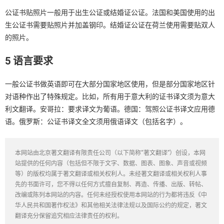
公证书贴照片一般用于出生公证或结婚证公证。法国和美国使用的出
生公证书需要贴照片并加盖钢印。结婚证公证在荷兰使用需要贴双人
的照片。
5 语言要求
一般公证书做英语即可在大部分国家地区使用，但是部分国家地区针
对语种作出了特殊规定。比如，所有用于意大利的证书译文须为意大
利文翻译。安哥拉：要求译文为葡语。德国：驾照公证书译文应用德
语。俄罗斯：公证书译文全文须用俄语译文（包括名字）。
本网站由北京著文翻译有限责任公司（以下简称“著文翻译”）创设，本网
站提供的任何内容（包括但不限于文字、数据、图表、图象、声音或视频
等）的版权均属于著文翻译或相关权利人。未经著文翻译或相关权利人事
先的书面许可，您不得以任何方式擅自复制、再造、传播、出版、转帖、
改编或陈列本网站的内容。任何未经授权使用本网站的行为都将违反《中
华人民共和国著作权法》和其他相关法律法规以及国际公约的规定，著文
翻译充分保留追究相应法律责任的权利。