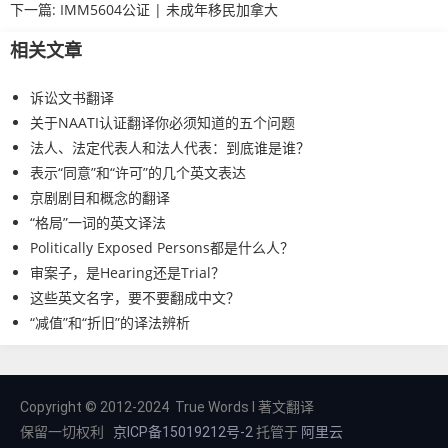
下一篇:
IMM5604公证 | 未成年移民加拿大
相关文章
诉讼文书翻译
关于NAATI认证翻译你必须知道的五个问题
法人、法定代表人和法人代表：到底谁是谁？
表示“同意”和“许可”的几个英文表达
京剧剧目和概念的翻译
“格局”一词的英文译法
Politically Exposed Persons都是什么人？
审案子，是Hearing还是Trial？
这些英文名字，要不要翻成中文？
“减值”和“折旧”的译法辨析
Copyright © 2012-2024 True Words I 著文翻译
保留一切权利
京ICP备15019212号-2
托管于
阿里云