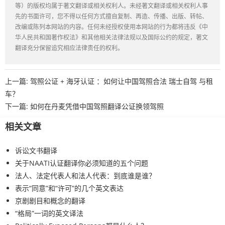
等）的版权均属于著文翻译或相关权利人。未经著文翻译或相关权利人事
先的书面许可，您不得以任何方式擅自复制、再造、传播、出版、转帖、
改编或陈列本网站的内容。任何未经授权使用本网站的行为都将违反《中
华人民共和国著作权法》和其他相关法律法规以及国际公约的规定，著文
翻译充分保留追究相应法律责任的权利。
上一篇:
驾照公证 + 海牙认证 ：如何让中国驾照合法 瑞士自驾 与租
车？
下一篇:
如何在丹麦凭借中国驾照翻译公证换领驾照
相关文章
诉讼文书翻译
关于NAATI认证翻译你必须知道的五个问题
法人、法定代表人和法人代表：到底谁是谁？
表示“同意”和“许可”的几个英文表达
京剧剧目和概念的翻译
“格局”一词的英文译法