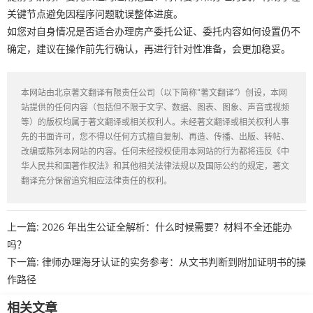
关键节点避免因程序问题耽误整体进度。
如您对自身情况是否适合办理房产委托公证、委托内容如何设置仍不
确定，建议在操作前先行确认，再进行针对性准备，会更加稳妥。
本网站由北京著文翻译有限责任公司（以下简称“著文翻译”）创设，本网
站提供的任何内容（包括但不限于文字、数据、图表、图象、声音或视频
等）的版权均属于著文翻译或相关权利人。未经著文翻译或相关权利人事
先的书面许可，您不得以任何方式擅自复制、再造、传播、出版、转帖、
改编或陈列本网站的内容。任何未经授权使用本网站的行为都将违反《中
华人民共和国著作权法》和其他相关法律法规以及国际公约的规定，著文
翻译充分保留追究相应法律责任的权利。
上一篇:
2026 年出生公证全解析：什么时候需要？材料不全还能办
吗？
下一篇:
律师办理海牙认证的实务参考：从文书判断到附加证明书的操
作路径
相关文章