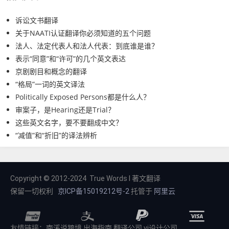
诉讼文书翻译
关于NAATI认证翻译你必须知道的五个问题
法人、法定代表人和法人代表：到底谁是谁？
表示“同意”和“许可”的几个英文表达
京剧剧目和概念的翻译
“格局”一词的英文译法
Politically Exposed Persons都是什么人？
审案子，是Hearing还是Trial？
这些英文名字，要不要翻成中文？
“减值”和“折旧”的译法辨析
Copyright © 2012-2024 True Words I 著文翻译
保留一切权利
京ICP备15019212号-2
托管于
阿里云
友情链接：
南溪说跨境
出海指南
翻译公司
vi设计公司