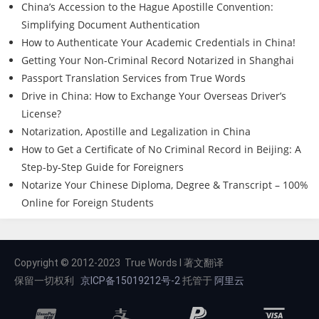
China’s Accession to the Hague Apostille Convention:
Simplifying Document Authentication
How to Authenticate Your Academic Credentials in China!
Getting Your Non-Criminal Record Notarized in Shanghai
Passport Translation Services from True Words
Drive in China: How to Exchange Your Overseas Driver’s
License?
Notarization, Apostille and Legalization in China
How to Get a Certificate of No Criminal Record in Beijing: A
Step-by-Step Guide for Foreigners
Notarize Your Chinese Diploma, Degree & Transcript – 100%
Online for Foreign Students
Copyright © 2012-2023 True Words I 著文翻译
保留一切权利
京ICP备15019212号-2
托管于
阿里云