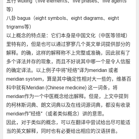
五行 wuxing（five elements、five phases、five agents
等）
八卦 bagua（eight symbols、eight diagrams、eight
trigrams等）
以上概念的特点是：它们本身是中国文化（中医等领域）
里特有的，但是也可以通过寥寥几个英文单词提供部分的
解释。的确，这样的解释称不上完整或准确，因此就有了
多个译法并存的现象，而且不好说其中哪一个是令人信服
的确定译法。以上例子中将“经络”译为meridian 或者
meridian system，算是其中确定性相对大一些的，维基百
科中就有Meridian (Chinese medicine) 这一词条，将
meridian作为一个中医概念给出解释。但是，上文中提到
的柯林斯词典、朗文词典以及在线词源词典，都没有收录
meridian作“经络”（或者类似概念）讲的意思。
因此，对于类似的概念，可以在翻译中尝试给出尽可能适
当的英文解释，同时也有必要给出相应的汉语拼音。