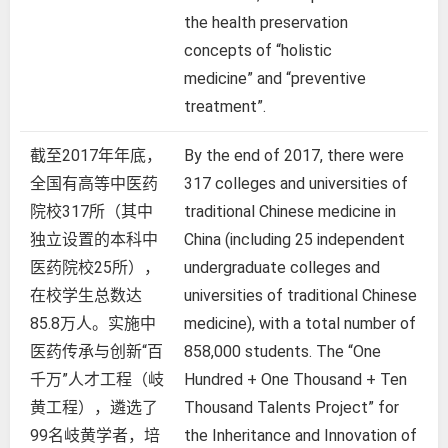
the health preservation
concepts of “holistic
medicine” and “preventive
treatment”.
截至2017年年底，
By the end of 2017, there were
全国有高等中医药
317 colleges and universities of
院校317所（其中
traditional Chinese medicine in
独立设置的本科中
China (including 25 independent
医药院校25所），
undergraduate colleges and
在校学生总数达
universities of traditional Chinese
85.8万人。实施中
medicine), with a total number of
医药传承与创新“百
858,000 students. The “One
千万”人才工程（岐
Hundred + One Thousand + Ten
黄工程），遴选了
Thousand Talents Project” for
99名岐黄学者，培
the Inheritance and Innovation of