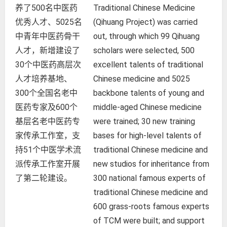
养了500名中医药
Traditional Chinese Medicine
优秀人才、5025名
(Qihuang Project) was carried
中青年中医药骨干
out, through which 99 Qihuang
人才，新增建设了
scholars were selected, 500
30个中医药高层次
excellent talents of traditional
人才培养基地、
Chinese medicine and 5025
300个全国名老中
backbone talents of young and
医药专家及600个
middle-aged Chinese medicine
基层名老中医药专
were trained; 30 new training
家传承工作室，支
bases for high-level talents of
持51个中医学术流
traditional Chinese medicine and
派传承工作室开展
new studios for inheritance from
了第二轮建设。
300 national famous experts of
traditional Chinese medicine and
600 grass-roots famous experts
of TCM were built; and support