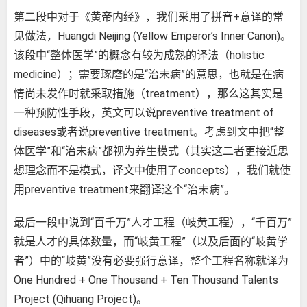
第二段中对于《黄帝内经》，我们采用了拼音+意译的常
见做法，Huangdi Neijing (Yellow Emperor’s Inner Canon)。
该段中“整体医学”的概念有较为成熟的译法（holistic
medicine）；需要琢磨的是“治未病”的意思，也就是在病
情尚未发作时就采取措施（treatment），那么这其实是
一种预防性手段，英文可以说preventive treatment of
diseases或者说preventive treatment。考虑到文中把“整
体医学”和“治未病”都视为养生模式（其实这二者更接近思
想理念而不是模式，译文中使用了concepts），我们就使
用preventive treatment来翻译这个“治未病”。
最后一段中说到“百千万”人才工程（岐黄工程），“千百万”
就是人才的具体数量，而“岐黄工程”（以及后面的“岐黄学
者”）中的“岐黄”没有必要强行意译，整个工程名称就译为
One Hundred + One Thousand + Ten Thousand Talents
Project (Qihuang Project)。