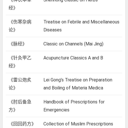
经》
《伤寒杂病
Treatise on Febrile and Miscellaneous
论》
Diseases
《脉经》
Classic on Channels (Mai Jing)
《针灸甲乙
Acupuncture Classics A and B
经》
《雷公炮炙
Lei Gong’s Treatise on Preparation
论》
and Boiling of Materia Medica
《肘后备急
Handbook of Prescriptions for
方》
Emergencies
《回回药方》
Collection of Muslim Prescriptions