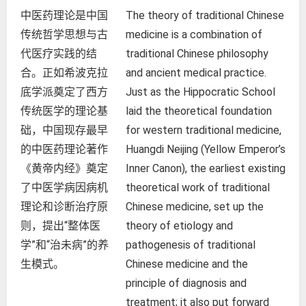
中医药理论是中国
The theory of traditional Chinese
传统哲学思想与古
medicine is a combination of
代医疗实践的结
traditional Chinese philosophy
合。正如希波克拉
and ancient medical practice.
底学派奠定了西方
Just as the Hippocratic School
传统医学的理论基
laid the theoretical foundation
础，中国现存最早
for western traditional medicine,
的中医药理论著作
Huangdi Neijing (Yellow Emperor’s
《黄帝内经》奠定
Inner Canon), the earliest existing
了中医学病因病机
theoretical work of traditional
理论和诊断治疗原
Chinese medicine, set up the
则，提出“整体医
theory of etiology and
学”和“治未病”的养
pathogenesis of traditional
生模式。
Chinese medicine and the
principle of diagnosis and
treatment; it also put forward