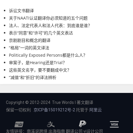
诉讼文书翻译
关于NAATI认证翻译你必须知道的五个问题
法人、法定代表人和法人代表：到底谁是谁？
表示“同意”和“许可”的几个英文表达
京剧剧目和概念的翻译
“格局”一词的英文译法
Politically Exposed Persons都是什么人？
审案子，是Hearing还是Trial？
这些英文名字，要不要翻成中文？
“减值”和“折旧”的译法辨析
Copyright © 2012-2024 True Words I 著文翻译
保留一切权利
京ICP备15019212号-2
托管于
阿里云
友情链接：
南溪说跨境
出海指南
翻译公司
vi设计公司