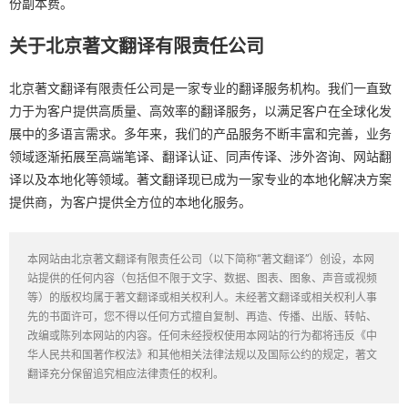
份副本费。
关于北京著文翻译有限责任公司
北京著文翻译有限责任公司是一家专业的翻译服务机构。我们一直致
力于为客户提供高质量、高效率的翻译服务，以满足客户在全球化发
展中的多语言需求。多年来，我们的产品服务不断丰富和完善，业务
领域逐渐拓展至高端笔译、翻译认证、同声传译、涉外咨询、网站翻
译以及本地化等领域。著文翻译现已成为一家专业的本地化解决方案
提供商，为客户提供全方位的本地化服务。
本网站由北京著文翻译有限责任公司（以下简称“著文翻译”）创设，本网
站提供的任何内容（包括但不限于文字、数据、图表、图象、声音或视频
等）的版权均属于著文翻译或相关权利人。未经著文翻译或相关权利人事
先的书面许可，您不得以任何方式擅自复制、再造、传播、出版、转帖、
改编或陈列本网站的内容。任何未经授权使用本网站的行为都将违反《中
华人民共和国著作权法》和其他相关法律法规以及国际公约的规定，著文
翻译充分保留追究相应法律责任的权利。