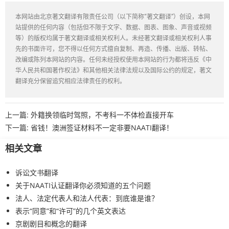
本网站由北京著文翻译有限责任公司（以下简称“著文翻译”）创设，本网
站提供的任何内容（包括但不限于文字、数据、图表、图象、声音或视频
等）的版权均属于著文翻译或相关权利人。未经著文翻译或相关权利人事
先的书面许可，您不得以任何方式擅自复制、再造、传播、出版、转帖、
改编或陈列本网站的内容。任何未经授权使用本网站的行为都将违反《中
华人民共和国著作权法》和其他相关法律法规以及国际公约的规定，著文
翻译充分保留追究相应法律责任的权利。
上一篇:
外籍换领临时驾照，不考科一不体检直接开车
下一篇:
省钱！澳洲签证材料不一定非要NAATI翻译！
相关文章
诉讼文书翻译
关于NAATI认证翻译你必须知道的五个问题
法人、法定代表人和法人代表：到底谁是谁？
表示“同意”和“许可”的几个英文表达
京剧剧目和概念的翻译